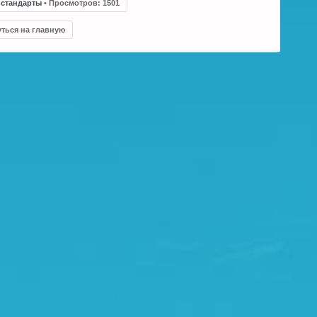
 стандарты
•
Просмотров
:
1501
ться на главную