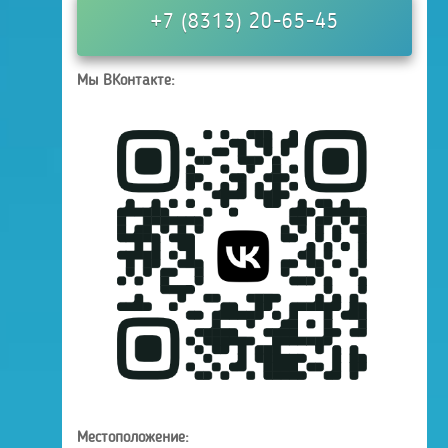
+7 (8313) 20-65-45
Мы ВКонтакте:
Местоположение: