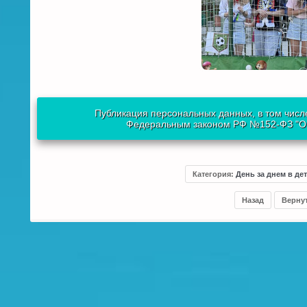
Публикация персональных данных, в том числе
Федеральным законом РФ №152-ФЗ "О п
Категория
:
День за днем в де
Назад
Верну