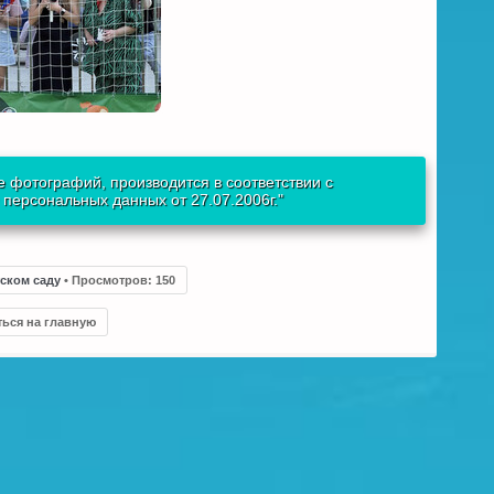
 фотографий, производится в соответствии с
ерсональных данных от 27.07.2006г."
тском саду
•
Просмотров
:
150
ться на главную