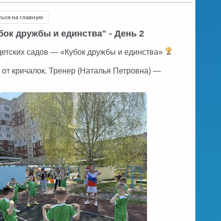
ться на главную
ок дружбы и единства" - День 2
детских садов — «Кубок дружбы и единства»
и от кричалок. Тренер (Наталья Петровна) —