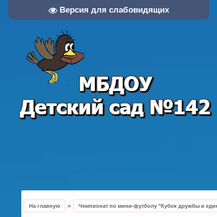
Версия для слабовидящих
»
На главную
Чемпионат по мини-футболу "Кубок дружбы и един