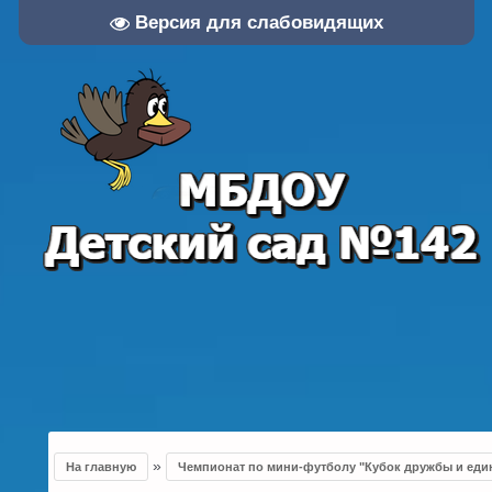
Версия для слабовидящих
»
На главную
Чемпионат по мини-футболу "Кубок дружбы и еди