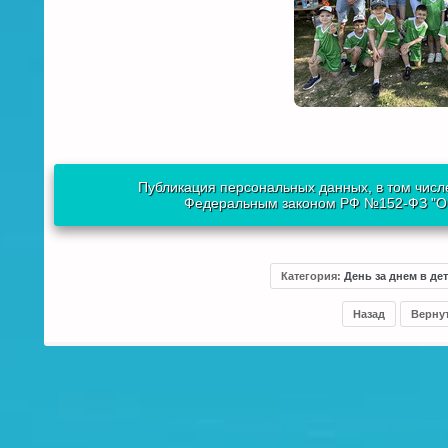
Публикация персональных данных, в том числе
Федеральным законом РФ №152-ФЗ "О п
Категория
:
День за днем в де
Назад
Верну