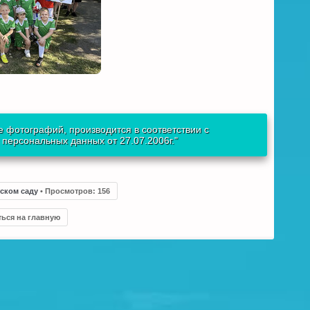
 фотографий, производится в соответствии с
ерсональных данных от 27.07.2006г."
тском саду
•
Просмотров
:
156
ться на главную