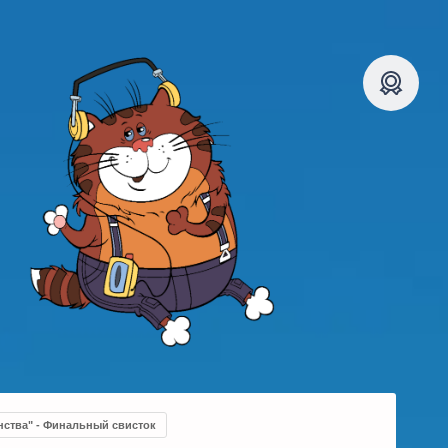
нства" - Финальный свисток