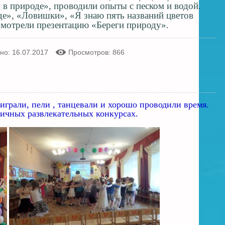
 в природе», проводили опыты с песком и водой.
е», «Ловишки», «Я знаю пять названий цветов
 Смотрели презентацию «Береги природу».
но: 16.07.2017
Просмотров: 866
играли, пели , танцевали и хорошо проводили время.
ичных развлекательных конкурсах.