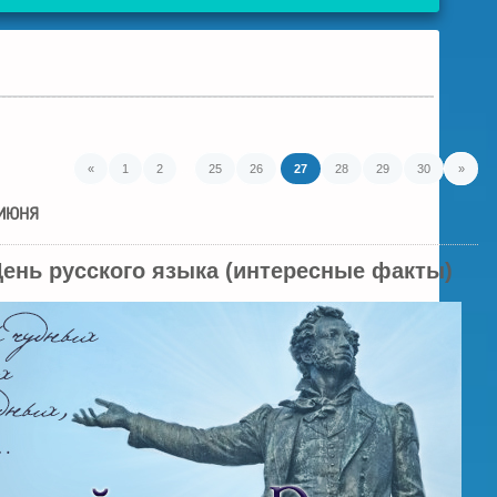
«
1
2
...
25
26
27
28
29
30
»
 ИЮНЯ
День русского языка (интересные факты)