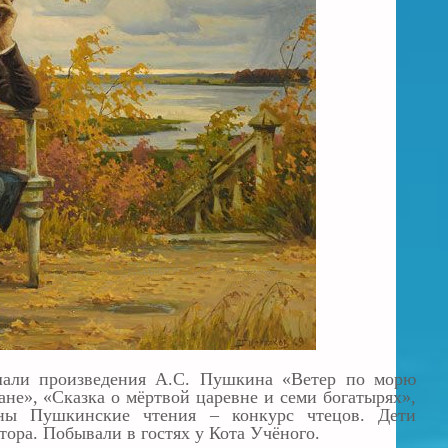
ушали произведения А.С. Пушкина «Ветер по морю
ане», «Сказка о мёртвой царевне и семи богатырях»,
ны Пушкинские чтения – конкурс чтецов. Дети
ора. Побывали в гостях у Кота Учёного.