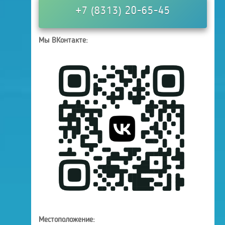
+7 (8313) 20-65-45
Мы ВКонтакте:
Местоположение: